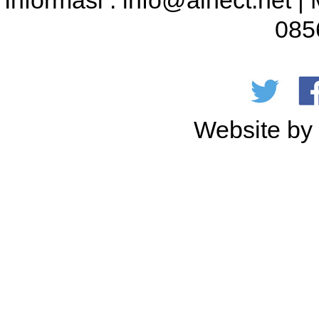
Informasi : info@alnect.net |
085
Website b