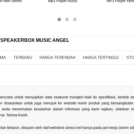
r Mini Series
Mp3 Player Ruizu
MP3 Player Xtro
 SPEAKERBOX MUSIC ANGEL
AMA
TERBARU
HARGA TERENDAH
HARGA TERTINGGI
STO
encoba untuk menyajikan data seakurat mungkin baik itu spesifikasi, bentuk
kan disarankan untuk juga merujuk ke website resmi produk yang bersangkuta
la anda menemukan kesalahan dalam informasi yang kami sajikan, silahkan 
ar. Terima Kasih.
 telepon, dilayani oleh staf webstore alnect.net hanya pada jam kerja (senin s/d 