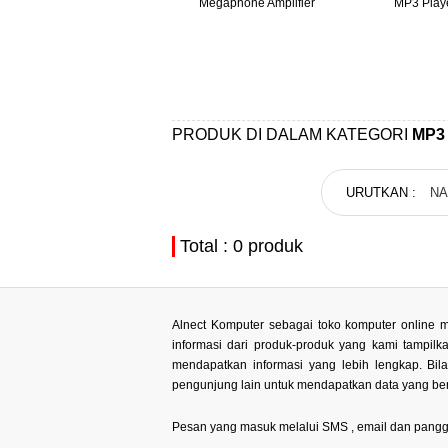
Apple iPod
Megaphone Amplifier
MP3 Playe
PRODUK DI DALAM KATEGORI
MP3
URUTKAN :
N
Total : 0 produk
Alnect Komputer sebagai toko komputer online m
informasi dari produk-produk yang kami tampil
mendapatkan informasi yang lebih lengkap. Bi
pengunjung lain untuk mendapatkan data yang ben
Pesan yang masuk melalui SMS , email dan panggilan