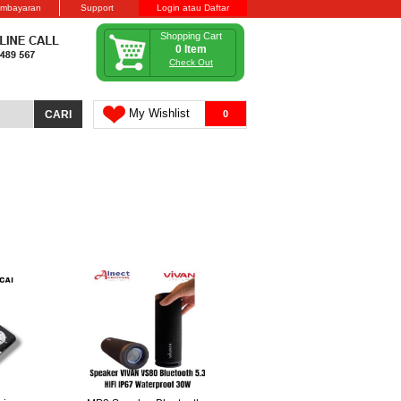
embayaran
Support
Login atau Daftar
Shopping Cart
0 Item
Check Out
My Wishlist
0