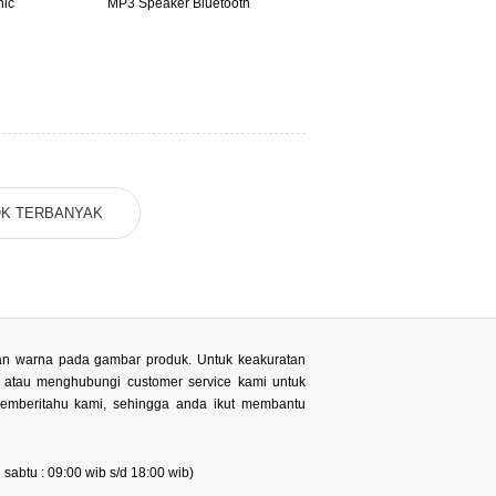
nic
MP3 Speaker Bluetooth
MP3 Speakerbox
Advance
K TERBANYAK
 dan warna pada gambar produk. Untuk keakuratan
n atau menghubungi customer service kami untuk
memberitahu kami, sehingga anda ikut membantu
sabtu : 09:00 wib s/d 18:00 wib)