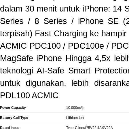
dalam 30 menit untuk iPhone: 14 Se
Series / 8 Series / iPhone SE (
terpisah) Fast Charging ke hampi
ACMIC PDC100 / PDC100e / PDC200 
MagSafe iPhone Hingga 4,5x lebi
teknologi AI-Safe Smart Protecti
untuk digunakan. lebih disara
PDL100 ACMIC
Power Capacity
10.000mAh
Battery Cell Type
Lithium-ion
Rated Input
Type-C input?5V?2.4A 9V?2A