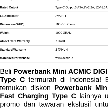
Rated Output
Type-C Output:5V-3A,9V-2.2A, 12V-1.5A
LED Indicator
AVAIBLE
Dimension (WHD)
100x50x25mm
Weight
1000 GRAM
Alnect Care Warranty
7 HARI
Standard Warranty
2 TAHUN
Manufacturer website
www.acmic.id
Beli
Powerbank Mini ACMIC DIG
Type C
termurah di Indonesia! B
temukan diskon
Powerbank Min
Fast Charging Type C
lainnya u
promo dan tawaran ekslusif un