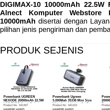
DIGIMAX-10 10000mAh 22.5W F
Alnect Komputer Webstore 
10000mAh
disertai dengan Layan
pilihan jenis pengiriman dan pemb
PRODUK SEJENIS
Powerbank Ugreen
Powerbank UGREEN
W
5.000Mah 35338 Mini Size
20000mah Built-in Cable
With Stand Holder Pd Fast
Type C Fast Charging 145W
Product No : 641310
Product No : 641311
P
Charging
165W Max (55992B)
HAMPIR HABIS
HAMPIR HABIS