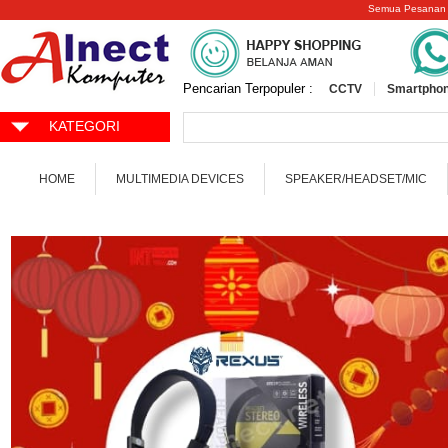
Semua Pesanan
Pencarian Terpopuler :
CCTV
Smartphon
KATEGORI
HOME
MULTIMEDIA DEVICES
SPEAKER/HEADSET/MIC