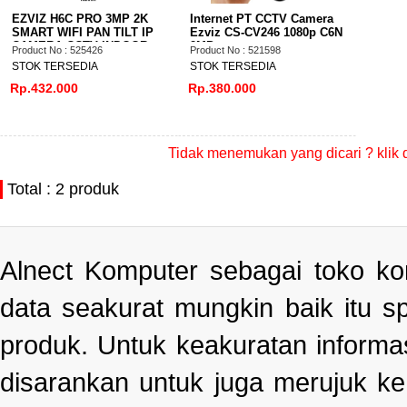
EZVIZ H6C PRO 3MP 2K
Internet PT CCTV Camera
SMART WIFI PAN TILT IP
Ezviz CS-CV246 1080p C6N
CAMERA CCTV INDOOR
2MP
Product No : 525426
Product No : 521598
STOK TERSEDIA
STOK TERSEDIA
Rp.432.000
Rp.380.000
Tidak menemukan yang dicari ? klik 
Total : 2 produk
Alnect Komputer sebagai toko k
data seakurat mungkin baik itu s
produk. Untuk keakuratan informa
disarankan untuk juga merujuk k