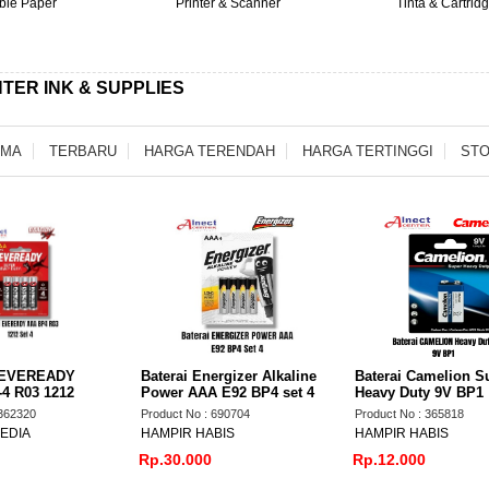
able Paper
Printer & Scanner
Tinta & Cartrid
NTER INK & SUPPLIES
AMA
TERBARU
HARGA TERENDAH
HARGA TERTINGGI
STO
 EVEREADY
Baterai Energizer Alkaline
Baterai Camelion S
4 R03 1212
Power AAA E92 BP4 set 4
Heavy Duty 9V BP1
 362320
Product No : 690704
Product No : 365818
EDIA
HAMPIR HABIS
HAMPIR HABIS
Rp.30.000
Rp.12.000