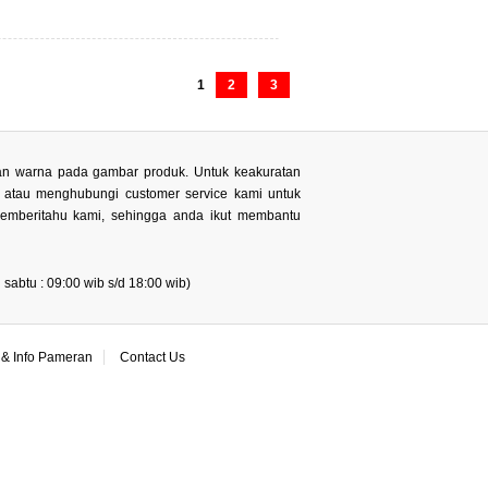
1
2
3
 dan warna pada gambar produk. Untuk keakuratan
n atau menghubungi customer service kami untuk
memberitahu kami, sehingga anda ikut membantu
sabtu : 09:00 wib s/d 18:00 wib)
& Info Pameran
Contact Us