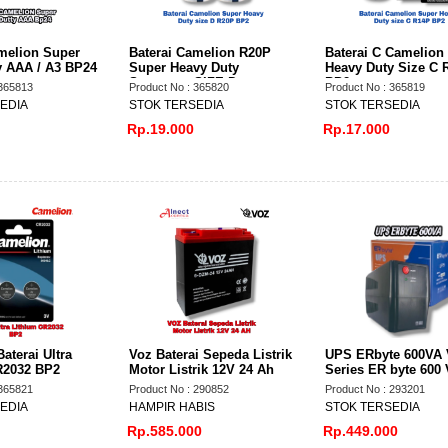
melion Super
Baterai Camelion R20P
Baterai C Camelion
y AAA / A3 BP24
Super Heavy Duty
Heavy Duty Size C 
Sepasang SIZE D
BP2
 365813
Product No : 365820
Product No : 365819
EDIA
STOK TERSEDIA
STOK TERSEDIA
Rp.19.000
Rp.17.000
aterai Ultra
Voz Baterai Sepeda Listrik
UPS ERbyte 600VA 
R2032 BP2
Motor Listrik 12V 24 Ah
Series ER byte 600
 365821
Product No : 290852
Product No : 293201
EDIA
HAMPIR HABIS
STOK TERSEDIA
Rp.585.000
Rp.449.000