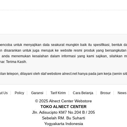
encoba untuk menyajikan data seakurat mungkin baik itu spesifikasi, bentuk
kan disarankan untuk juga merujuk ke website resmi produk yang bersangkuta
la anda menemukan kesalahan dalam informasi yang kami sajikan, silahkan 
ar. Terima Kasih.
 telepon, dilayani oleh staf webstore alnect.net hanya pada jam kerja (senin s/d 
ut Us
Policy
Garansi
Tarif Kirim
Cara Belanja
Brosur
News 
© 2025 Alnect Center Webstore
TOKO ALNECT CENTER
Jln. Adisucipto KM7 No.204 B / 205
Sebelah RM. Bu Suharti
Yogyakarta Indonesia