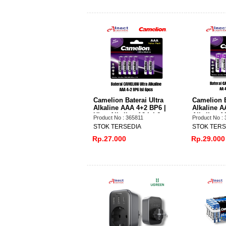
Camelion Baterai Ultra
Camelion B
Alkaline AAA 4+2 BP6 |
Alkaline A
Ultra Alkaline A2 Isi 6
Alkaline A2
Product No : 365811
Product No :
STOK TERSEDIA
STOK TERS
Rp.27.000
Rp.29.000