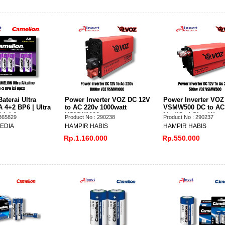
aterai Ultra
Power Inverter VOZ DC 12V
Power Inverter VO
A 4+2 BP6 | Ultra
to AC 220v 1000watt
VSMW500 DC to AC
 Isi 6
VSMW1000
Modified Sine Wav
 365829
Product No : 290238
Product No : 290237
12V to AC 220V
EDIA
HAMPIR HABIS
HAMPIR HABIS
Rp.1.160.000
Rp.550.000