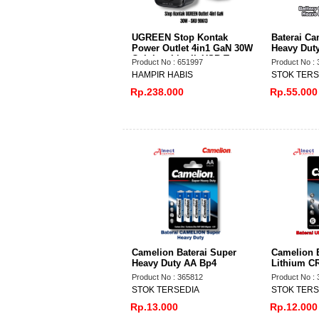
UGREEN Stop Kontak
Baterai Ca
Power Outlet 4in1 GaN 30W
Heavy Dut
Colokan Listrik USB Type
Product No : 651997
Product No :
C PD Fast Charging 90613
HAMPIR HABIS
STOK TERS
Rp.238.000
Rp.55.000
Camelion Baterai Super
Camelion B
Heavy Duty AA Bp4
Lithium C
Product No : 365812
Product No :
STOK TERSEDIA
STOK TERS
Rp.13.000
Rp.12.000