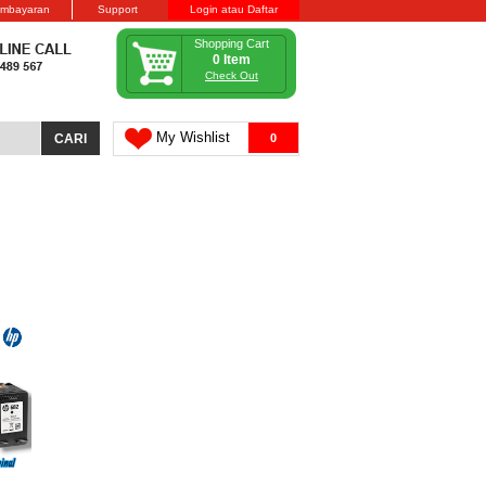
embayaran
Support
Login atau Daftar
Shopping Cart
0 Item
Check Out
My Wishlist
0