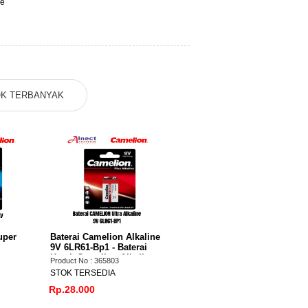
ge
K TERBANYAK
uper
Baterai Camelion Alkaline
9V 6LR61-Bp1 - Baterai
Kotak Camelion Alkaline
Product No : 365803
STOK TERSEDIA
Rp.28.000