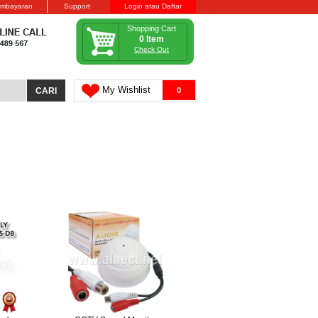
embayaran
Support
Login atau Daftar
Shopping Cart
0 Item
Check Out
My Wishlist
0