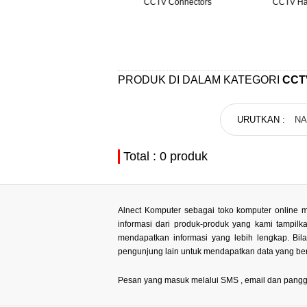
CCTV Cam Bracket
CCTV Connectors
CCTV Har
PRODUK DI DALAM KATEGORI
CCT
URUTKAN :
N
Total : 0 produk
Alnect Komputer sebagai toko komputer online m
informasi dari produk-produk yang kami tampil
mendapatkan informasi yang lebih lengkap. Bi
pengunjung lain untuk mendapatkan data yang ben
Pesan yang masuk melalui SMS , email dan panggilan