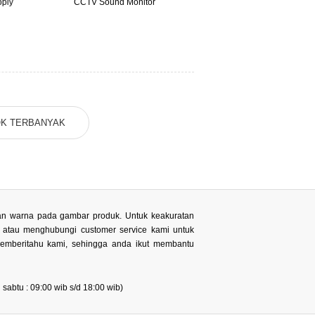
ply
CCTV Sound Monitor
CCTV UTP Link
K TERBANYAK
 dan warna pada gambar produk. Untuk keakuratan
n atau menghubungi customer service kami untuk
memberitahu kami, sehingga anda ikut membantu
sabtu : 09:00 wib s/d 18:00 wib)