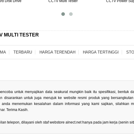
d Disk Drive
CCTV Multi Tester
CCTV Power Sup
V MULTI TESTER
AMA
TERBARU
HARGA TERENDAH
HARGA TERTINGGI
STO
encoba untuk menyajikan data seakurat mungkin baik itu spesifikasi, bentuk
kan disarankan untuk juga merujuk ke website resmi produk yang bersangkuta
la anda menemukan kesalahan dalam informasi yang kami sajikan, silahkan 
ar. Terima Kasih.
 telepon, dilayani oleh staf webstore alnect.net hanya pada jam kerja (senin s/d 