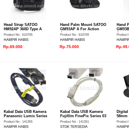
Head Strap SATOO
Hand Palm Mount SATOO
Hand 
HM92AP 360D Type A
GM93AP A For Action
GM93BP
Camera
Camer
Product No : 610705
Product No : 610709
Product 
HAMPIR HABIS
HAMPIR HABIS
HAMPIR
Rp.69.000
Rp.75.000
Rp.49.
Kabal Data USB Kamera
Kabal Data USB Kamera
Digital
Panasonic Lumix Series
Fujifilm FinePix Series 03
58mm 
Product No : 141355
Product No : 141351
Product 
HAMPIR HABIS
STOK TERSEDIA
HAMPIR