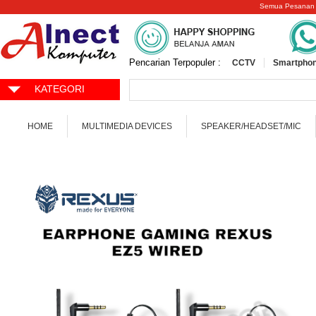
Semua Pesanan
Pencarian Terpopuler :
CCTV
Smartphon
KATEGORI
HOME
MULTIMEDIA DEVICES
SPEAKER/HEADSET/MIC