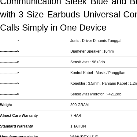
Communication Sleek Blue and Bl
with 3 Size Earbuds Universal Co
Calls Simply in One Device
-------------->
Jenis : Driver Dinamis Tunggal
-------------->
Diameter Speaker : 10mm
-------------->
Sensitivitas : 98±3db
-------------->
Kontrol Kabel : Musik / Panggilan
-------------->
Konektor : 3.5mm , Panjang Kabel : 1.2
-------------->
Sensitivitas Mikrofon : -42±2db
Weight
300 GRAM
Alnect Care Warranty
7 HARI
Standard Warranty
1 TAHUN
Manufacturer website
WWW.REXUS.ID