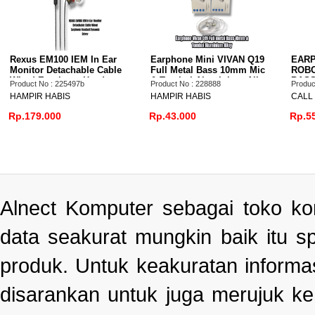
 Ear
Earphone Mini VIVAN Q19
EARPHONE HEADSET
Cable
Full Metal Bass 10mm Mic
ROBOT RE240S FULL
dset
& Tombol Aluminium Alloy
BASS WIRED
Product No : 228888
Product No : 229859
r
HAMPIR HABIS
CALL US
Rp.43.000
Rp.55.000
Alnect Komputer sebagai toko k
data seakurat mungkin baik itu s
produk. Untuk keakuratan informa
disarankan untuk juga merujuk k