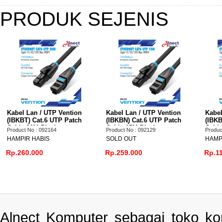
PRODUK SEJENIS
Kabel Lan / UTP Vention
Kabel Lan / UTP Vention
Kabel
(IBKBT) Cat.6 UTP Patch
(IBKBN) Cat.6 UTP Patch
(IBKB
Cable 30M Black
Cable 15M Black
Cable
Product No : 092164
Product No : 092129
Produc
HAMPIR HABIS
SOLD OUT
HAMP
Rp.260.000
Rp.259.000
Rp.1
Alnect Komputer sebagai toko k