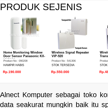
PRODUK SEJENIS
Home Monitoring Window
Wireless Signal Repeater
Wire
Door Sensor Panasonic KX-
VIP-920
Trans
HNS101
Product No : 090208
Product No : 541306
Produc
HAMPIR HABIS
STOK TERSEDIA
STOK
Rp.190.000
Rp.550.000
Rp.4
Alnect Komputer sebagai toko k
data seakurat mungkin baik itu s