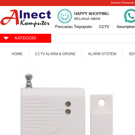
Semua Pesanan
Pencarian Terpopuler :
CCTV
Smartphon
KATEGORI
HOME
CCTV ALARM & DRONE
ALARM SYSTEM
SE