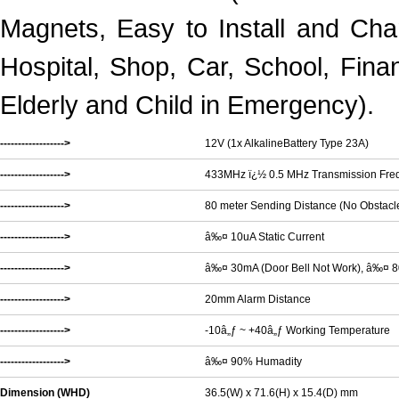
Magnets, Easy to Install and Chan
Hospital, Shop, Car, School, Financ
Elderly and Child in Emergency).
------------------>
12V (1x AlkalineBattery Type 23A)
------------------>
433MHz ï¿½ 0.5 MHz Transmission Fre
------------------>
80 meter Sending Distance (No Obstacl
------------------>
â‰¤ 10uA Static Current
------------------>
â‰¤ 30mA (Door Bell Not Work), â‰¤ 80
------------------>
20mm Alarm Distance
------------------>
-10â„ƒ ~ +40â„ƒ Working Temperature
------------------>
â‰¤ 90% Humadity
Dimension (WHD)
36.5(W) x 71.6(H) x 15.4(D) mm