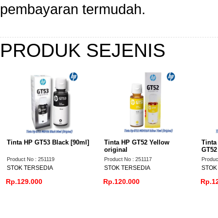
pembayaran termudah.
PRODUK SEJENIS
 Black [90ml]
Tinta HP GT52 Yellow
Tinta Printer HP Orig
original
GT52 Cyan (M0H54AA
119
Product No : 251117
Product No : 251115
IA
STOK TERSEDIA
STOK TERSEDIA
Rp.120.000
Rp.120.000