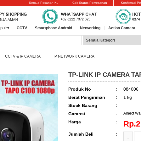
Semua Pesanan Ku
Cek Status Pemesanan
Konfirmasi P
puler :
CCTV
Smartphone Android
Networking
Action Camera
CCTV & IP CAMERA
IP NETWORK CAMERA
TP-LINK IP CAMERA TA
Produk No
:
084006
Berat Pengiriman
:
1 kg
Stock Barang
:
SOLD O
Garansi
:
Alnect War
Harga
:
Rp.2
Jumlah Beli
:
-