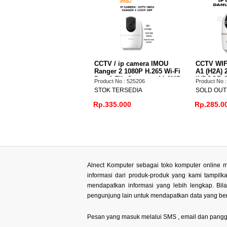
ZVIZ H6C PRO 3MP 2K
CCTV / ip camera IMOU
CCTV WI
MART WIFI PAN TILT IP
Ranger 2 1080P H.265 Wi-Fi
A1 (H2A)
AMERA CCTV INDOOR
Pan & Tilt Camera - A1 3MP
INDOOR C
oduct No : 525426
Product No : 525206
Product No 
2MP Only
TOK TERSEDIA
STOK TERSEDIA
SOLD OUT
.432.000
Rp.335.000
Rp.285.0
Alnect Komputer sebagai toko komputer online m
informasi dari produk-produk yang kami tampil
mendapatkan informasi yang lebih lengkap. Bi
pengunjung lain untuk mendapatkan data yang ben
Pesan yang masuk melalui SMS , email dan panggilan