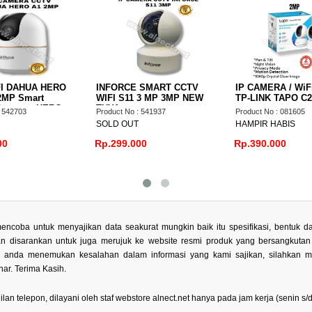
FI DAHUA HERO
INFORCE SMART CCTV
IP CAMERA / WiF
 2MP Smart
WIFI S11 3 MP 3MP NEW
TP-LINK TAPO C2
amera - HERO
TUYA
: 542703
Product No : 541937
Product No : 081605
SOLD OUT
HAMPIR HABIS
00
Rp.299.000
Rp.390.000
encoba untuk menyajikan data seakurat mungkin baik itu spesifikasi, bentuk
kan disarankan untuk juga merujuk ke website resmi produk yang bersangkuta
la anda menemukan kesalahan dalam informasi yang kami sajikan, silahkan 
ar. Terima Kasih.
 telepon, dilayani oleh staf webstore alnect.net hanya pada jam kerja (senin s/d 