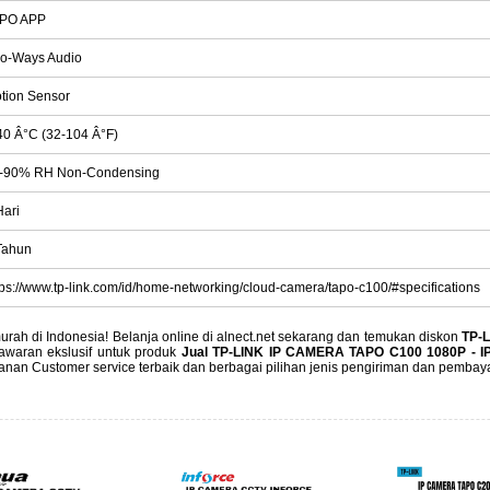
PO APP
o-Ways Audio
tion Sensor
40 Â°C (32-104 Â°F)
-90% RH Non-Condensing
Hari
Tahun
tps://www.tp-link.com/id/home-networking/cloud-camera/tapo-c100/#specifications
urah di Indonesia! Belanja online di alnect.net sekarang dan temukan diskon
TP-
awaran ekslusif untuk produk
Jual TP-LINK IP CAMERA TAPO C100 1080P - I
anan Customer service terbaik dan berbagai pilihan jenis pengiriman dan pembay