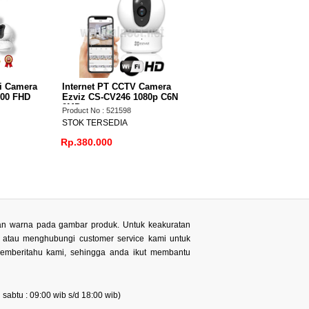
Panasonic KX-NTV150NE
Product No : 090212
HAMPIR HABIS
i Camera
Internet PT CCTV Camera
00 FHD
Ezviz CS-CV246 1080p C6N
2MP
Product No : 521598
STOK TERSEDIA
Rp.380.000
Rp.990.000
 dan warna pada gambar produk. Untuk keakuratan
n atau menghubungi customer service kami untuk
memberitahu kami, sehingga anda ikut membantu
sabtu : 09:00 wib s/d 18:00 wib)