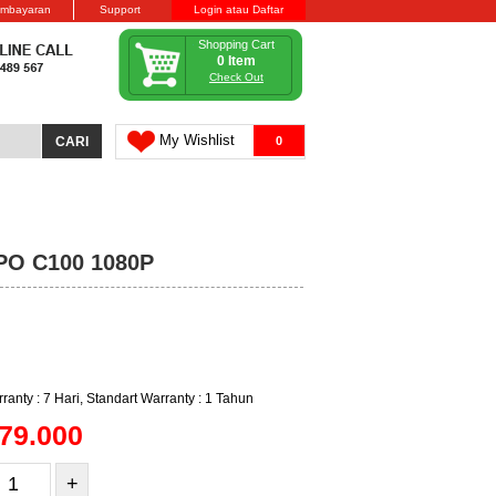
embayaran
Support
Login atau Daftar
Shopping Cart
0 Item
Check Out
My Wishlist
0
PO C100 1080P
UT
ranty : 7 Hari, Standart Warranty : 1 Tahun
79.000
+