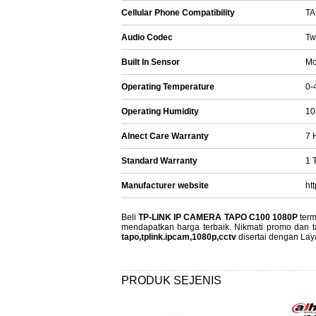
Cellular Phone Compatibility
TA
Audio Codec
Tw
Built In Sensor
Mo
Operating Temperature
0-
Operating Humidity
10
Alnect Care Warranty
7 
Standard Warranty
1 
Manufacturer website
ht
Beli
TP-LINK IP CAMERA TAPO C100 1080P
term
mendapatkan harga terbaik. Nikmati promo dan t
tapo,tplink.ipcam,1080p,cctv
disertai dengan Lay
PRODUK SEJENIS