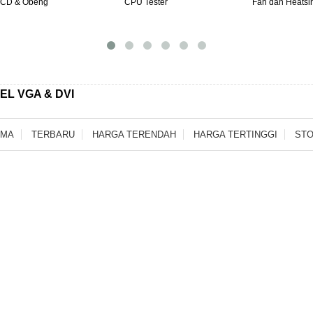
LCD & Obeng
CPU Tester
Fan dan Heatsi
EL VGA & DVI
AMA
TERBARU
HARGA TERENDAH
HARGA TERTINGGI
STO