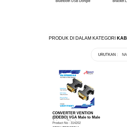
luetooth Audio Module
Bluetooth USB Dongle
Bracket 
PRODUK DI DALAM KATEGORI
KAB
URUTKAN :
N
CONVERTER VENTION
(DDEBO) VGA Male to Male
Adapter Black
Product No : 314202