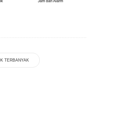
nk
Jam dan Alarm
Kabel Audio/Optik
K TERBANYAK