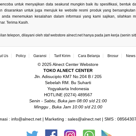
encoba untuk menyajikan data seakurat mungkin baik itu spesifikasi, bentuk
kan disarankan untuk juga merujuk ke website resmi produk yang bersangkuta
la anda menemukan kesalahan dalam informasi yang kami sajikan, silahkan 
ar. Terima Kasih.
 telepon, dilayani oleh staf webstore alnect.net hanya pada jam kerja (senin s/d 
ut Us
Policy
Garansi
Tarif Kirim
Cara Belanja
Brosur
News 
© 2025 Alnect Center Webstore
TOKO ALNECT CENTER
Jln. Adisucipto KM7 No.204 B / 205
Sebelah RM. Bu Suharti
Yogyakarta Indonesia
HOTLINE (0274) 489567
Senin - Sabtu, Buka jam 08:00 s/d 21:00
Minggu , Buka Jam 10:00 s/d 21:00
masi : info@alnect.net | Marketing : sales@alnect.net | SMS : 085643