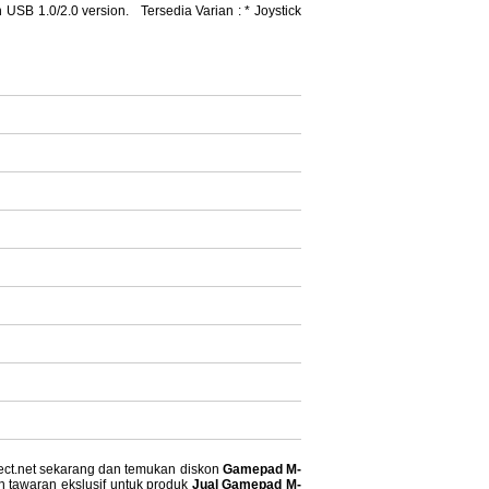
h USB 1.0/2.0 version. Tersedia Varian : * Joystick
nect.net sekarang dan temukan diskon
Gamepad M-
n tawaran ekslusif untuk produk
Jual Gamepad M-