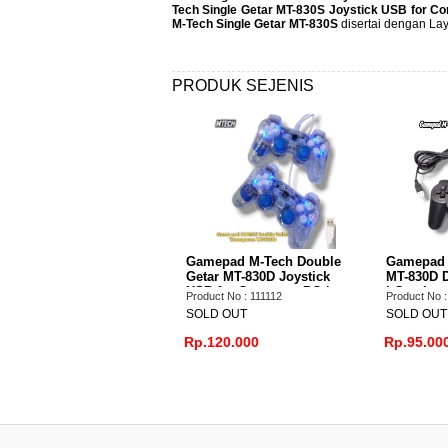
Tech Single Getar MT-830S Joystick USB for C
M-Tech Single Getar MT-830S
disertai dengan Lay
PRODUK SEJENIS
Gamepad M-Tech Double
Gamepad MTECH M-TECH
Ga
Getar MT-830D Joystick
MT-830D Double Getar USB
Ast
USB for Computer PC /
| Gaming Joystick PC
Mar
Product No : 111112
Product No : 110304
Prod
Laptop
Wir
SOLD OUT
SOLD OUT
SO
Rp.120.000
Rp.95.000
Rp.