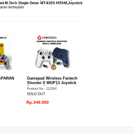
ad M-Tech Single Getar MT-830S HITAM,Joystick
yaran termudah.
Gamepad Stick Mikuso GP-
Gamepad Rexus Gl
USB006 USB PC / Laptop
GX100 Wireless
dual shock
Product No : 111401
Product No : 110399
SOLD OUT
SOLD OUT
reless Fantech
 WGP13 Joystick
troller
112304
0
Rp.57.000
Rp.239.000