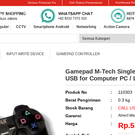
Semua Pesanan Ku
Cek Status Pemesanan
Konfirmasi P
puler :
CCTV
Smartphone Android
Networking
Action Camera
INPUT WRITE DEVICE
GAMEPAD CONTROLLER
Gamepad M-Tech Single
USB for Computer PC / 
Produk No
:
110303
Berat Pengiriman
:
0.3 kg
Stock Barang
:
CALL U
Garansi
:
Alnect War
Harga
:
Rp.5