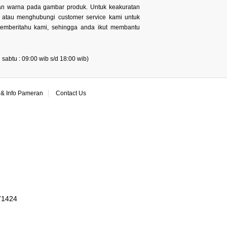
 dan warna pada gambar produk. Untuk keakuratan
n atau menghubungi customer service kami untuk
memberitahu kami, sehingga anda ikut membantu
sabtu : 09:00 wib s/d 18:00 wib)
& Info Pameran
Contact Us
071424