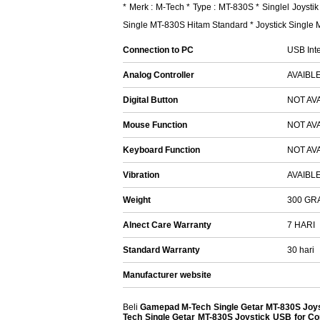
* Merk : M-Tech * Type : MT-830S * Singlel Joystik
Single MT-830S Hitam Standard * Joystick Single
Connection to PC
USB Inte
Analog Controller
AVAIBL
Digital Button
NOT AV
Mouse Function
NOT AV
Keyboard Function
NOT AV
Vibration
AVAIBL
Weight
300 GR
Alnect Care Warranty
7 HARI
Standard Warranty
30 hari
Manufacturer website
Beli
Gamepad M-Tech Single Getar MT-830S Joys
Tech Single Getar MT-830S Joystick USB for Co