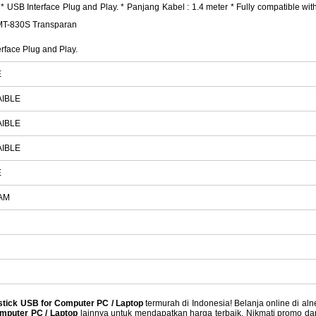
 * USB Interface Plug and Play. * Panjang Kabel : 1.4 meter * Fully compatible wit
 MT-830S Transparan
rface Plug and Play.
E
AIBLE
AIBLE
AIBLE
E
AM
tick USB for Computer PC / Laptop
termurah di Indonesia! Belanja online di al
mputer PC / Laptop
lainnya untuk mendapatkan harga terbaik. Nikmati promo da