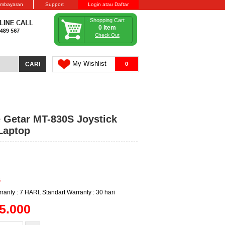
embayaran
Support
Login atau Daftar
Shopping Cart
0 Item
Check Out
My Wishlist
0
 Getar MT-830S Joystick
Laptop
S
ranty : 7 HARI, Standart Warranty : 30 hari
5.000