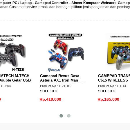
omputer PC / Laptop - Gamepad Controller - Alnect Komputer Webstore Gamep
anan Customer service terbaik dan berbagai pilihan jenis pengiriman dan pemba
mepad Rexus Daxa
GAMEPAD TRANSPARAN
Gamepad Wi
eria AX1 Iron Man
C615 WIRELESS
Shooter II
vel Edition - DX -AX1
Gaming Con
uct No : 112111C
Product No : 111114
Product No : 
eless Controller
LD OUT
SOLD OUT
SOLD OUT
419.000
Rp.165.000
Rp.349.00