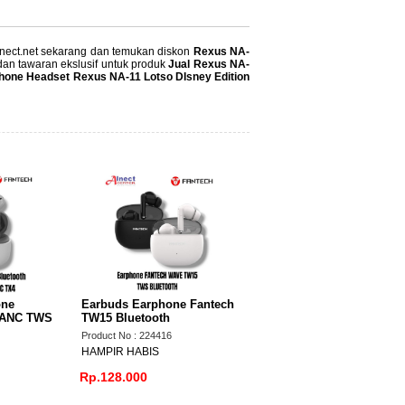
alnect.net sekarang dan temukan diskon
Rexus NA-
dan tawaran ekslusif untuk produk
Jual Rexus NA-
rphone Headset Rexus NA-11 Lotso DIsney Edition
EARPHONE ROBOT NOVA
Hands
T2 TWS WIRELESS
ROBOT
BLUETOOTH 5.4 ULTRA
Wirele
Product No : 221503
Product
LIGHT BUDS
HAMPIR HABIS
HAMPI
Earbuds Earphone Fantech
TW15 Bluetooth
Product No : 224416
HAMPIR HABIS
Rp.128.000
Rp.185.000
Rp.13