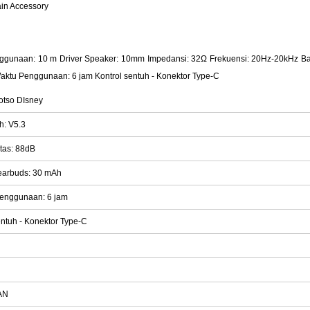
ain Accessory
enggunaan: 10 m Driver Speaker: 10mm Impedansi: 32Ω Frekuensi: 20Hz-20kHz B
aktu Penggunaan: 6 jam Kontrol sentuh - Konektor Type-C
otso DIsney
h: V5.3
itas: 88dB
 earbuds: 30 mAh
enggunaan: 6 jam
entuh - Konektor Type-C
AN