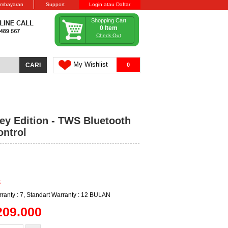
embayaran
Support
Login atau Daftar
Shopping Cart
0 Item
Check Out
My Wishlist
0
ey Edition - TWS Bluetooth
ontrol
S
ranty : 7, Standart Warranty : 12 BULAN
209.000