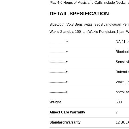
Play 4-6 Hours of Music and Calls Include Neckch
DETAIL SPESIFICATION
Bluetooth: V5.3 Sensitivitas: 88dB Jangkauan P
Waktu Standby: 150 jam Waktu Pengisian: 1 jam W
-------------->
NA-11 L
-------------->
Bluetoot
-------------->
Sensitiv
-------------->
Baterai
-------------->
Waktu P
-------------->
ontrol s
Weight
500
Alnect Care Warranty
7
Standard Warranty
12 BUL