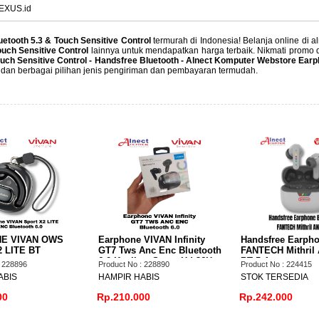
XUS.id
etooth 5.3 & Touch Sensitive Control
termurah di Indonesia! Belanja online di 
ouch Sensitive Control
lainnya untuk mendapatkan harga terbaik. Nikmati promo 
Touch Sensitive Control - Handsfree Bluetooth - Alnect Komputer Webstore Ea
 dan berbagai pilihan jenis pengiriman dan pembayaran termudah.
S
Earphone VIVAN Infinity
Handsfree Earphone
GT7 Tws Anc Enc Bluetooth
FANTECH Mithril ANC TWS
6.0 Kualitas Suara Hd 36H
BT 5.4
Product No : 228890
Product No : 224415
Playtime
HAMPIR HABIS
STOK TERSEDIA
Rp.210.000
Rp.242.000