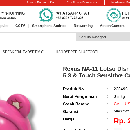
Semua Pesanan Ku
Cek Status Pemesanan
Konfirmasi P
puler :
CCTV
Smartphone Android
Networking
Action Camera
SPEAKER/HEADSET/MIC
HANDSFREE BLUETOOTH
Rexus NA-11 Lotso DIsn
5.3 & Touch Sensitive C
Produk No
:
225496
Berat Pengiriman
:
0.5 kg
Stock Barang
:
CALL U
Garansi
:
Alnect War
Harga
:
Rp. 