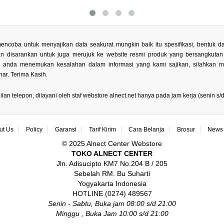
encoba untuk menyajikan data seakurat mungkin baik itu spesifikasi, bentuk
kan disarankan untuk juga merujuk ke website resmi produk yang bersangkuta
la anda menemukan kesalahan dalam informasi yang kami sajikan, silahkan 
ar. Terima Kasih.
 telepon, dilayani oleh staf webstore alnect.net hanya pada jam kerja (senin s/d 
ut Us
Policy
Garansi
Tarif Kirim
Cara Belanja
Brosur
News 
© 2025 Alnect Center Webstore
TOKO ALNECT CENTER
Jln. Adisucipto KM7 No.204 B / 205
Sebelah RM. Bu Suharti
Yogyakarta Indonesia
HOTLINE (0274) 489567
Senin - Sabtu, Buka jam 08:00 s/d 21:00
Minggu , Buka Jam 10:00 s/d 21:00