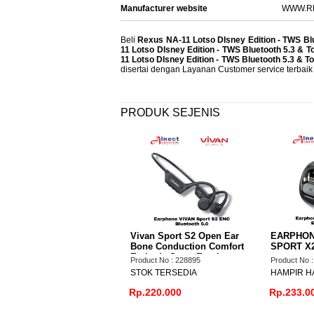
Manufacturer website
WWW.RE
Beli
Rexus NA-11 Lotso DIsney Edition - TWS Blu
11 Lotso DIsney Edition - TWS Bluetooth 5.3 & T
11 Lotso DIsney Edition - TWS Bluetooth 5.3 & 
disertai dengan Layanan Customer service terbaik
PRODUK SEJENIS
set
Vivan Sport S2 Open Ear
EARPHONE VIVAN OW
AN Liberty
Bone Conduction Comfort
SPORT X2 LITE BT
tooth 5.3
Earbuds Sport Earphone
1
Product No : 228895
Product No : 228896
Powerful Bass ENC Low
STOK TERSEDIA
HAMPIR HABIS
Latency Bluetooth 6.0
Rp.220.000
Rp.233.000