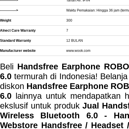
-------------->
Tahan Air: IPX4
-------------->
Waktu Pemakaian: Hingga 36 jam (term
Weight
300
Alnect Care Warranty
7
Standard Warranty
12 BULAN
Manufacturer website
www.wook.com
Beli
Handsfree Earphone ROBO
6.0
termurah di Indonesia! Belanja
diskon
Handsfree Earphone ROB
6.0
lainnya untuk mendapatkan ha
ekslusif untuk produk
Jual Hand
Wireless Bluetooth 6.0 - Ha
Webstore Handsfree / Headset