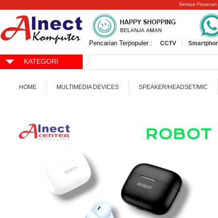
Semua Pesanan
Pencarian Terpopuler :
CCTV
Smartphon
KATEGORI
HOME
MULTIMEDIA DEVICES
SPEAKER/HEADSET/MIC