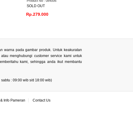
6
Rp.380.000
Rp.990.000
 dan warna pada gambar produk. Untuk keakuratan
n atau menghubungi customer service kami untuk
memberitahu kami, sehingga anda ikut membantu
sabtu : 09:00 wib s/d 18:00 wib)
& Info Pameran
Contact Us