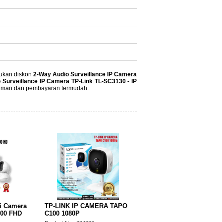
mukan diskon
2-Way Audio Surveillance IP Camera
 Surveillance IP Camera TP-Link TL-SC3130 - IP
giriman dan pembayaran termudah.
Internet PT CCTV Camera
SIP Camera Doorphone
Ezviz CS-CV246 1080p C6N
Panasonic KX-NTV150
2MP
Product No : 521598
Product No : 090212
STOK TERSEDIA
HAMPIR HABIS
MERA TAPO