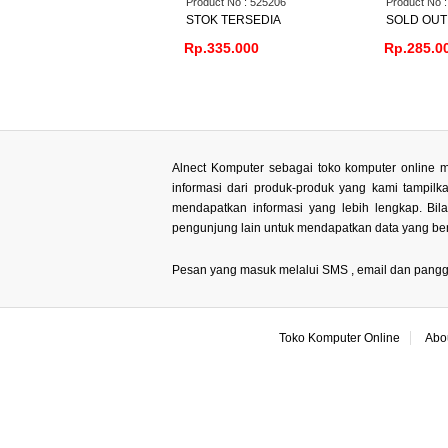
Product No : 525206
Product No : 542703
Product N
2MP Only
STOK TERSEDIA
SOLD OUT
SOLD O
Rp.335.000
Rp.285.000
Rp.299.
Alnect Komputer sebagai toko komputer online m
informasi dari produk-produk yang kami tampil
mendapatkan informasi yang lebih lengkap. Bi
pengunjung lain untuk mendapatkan data yang ben
Pesan yang masuk melalui SMS , email dan panggilan
Toko Komputer Online
Abo