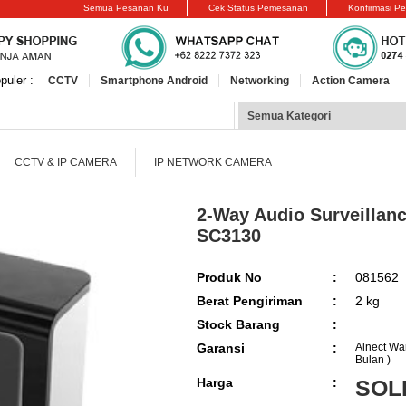
Semua Pesanan Ku
Cek Status Pemesanan
Konfirmasi P
puler :
CCTV
Smartphone Android
Networking
Action Camera
CCTV & IP CAMERA
IP NETWORK CAMERA
2-Way Audio Surveillan
SC3130
Produk No
:
081562
Berat Pengiriman
:
2 kg
Stock Barang
:
Garansi
:
Alnect War
Bulan )
Harga
:
SOL