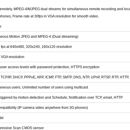
lk remotely, MPEG-4/MJPEG dual streams for simultaneous remote recording and loca
hones, Frame rate at 30fps in VGA resolution for smooth video.
e
neous Motion JPEG and MPEG-4 (Dual streaming)
 fps at 640x480, 320x240, 160x120 resolution
n VGA resolution
 user access levels with password protection, HTTPS encryption
, TCP/IP, DHCP, PPPoE, ARP, ICMP, FTP, SMTP, DNS, NTP, UPnP, RTSP, RTP, HTTP
aneous users, Unlimited number of users using multicast
riggered by motion detection and Schedule; Notification over TCP, email, HTTP
mpatibility (IP camera video anywhere from 3G phones)
tal
ogressive Scan CMOS sensor