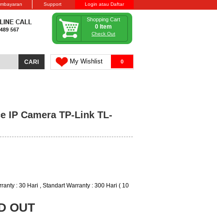
embayaran
Support
Login atau Daftar
Shopping Cart
0 Item
Check Out
My Wishlist
0
ce IP Camera TP-Link TL-
ranty : 30 Hari , Standart Warranty : 300 Hari ( 10
D OUT