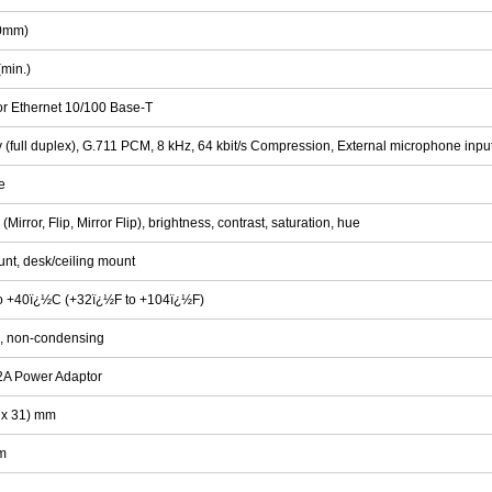
.0mm)
(min.)
or Ethernet 10/100 Base-T
(full duplex), G.711 PCM, 8 kHz, 64 kbit/s Compression, External microphone inpu
e
(Mirror, Flip, Mirror Flip), brightness, contrast, saturation, hue
nt, desk/ceiling mount
o +40ï¿½C (+32ï¿½F to +104ï¿½F)
 non-condensing
2A Power Adaptor
 x 31) mm
m