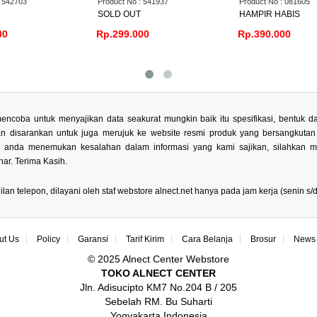
o : 541937
Product No : 081605
Product No : 08400
UT
HAMPIR HABIS
SOLD OUT
000
Rp.390.000
Rp.279.000
encoba untuk menyajikan data seakurat mungkin baik itu spesifikasi, bentuk
kan disarankan untuk juga merujuk ke website resmi produk yang bersangkuta
la anda menemukan kesalahan dalam informasi yang kami sajikan, silahkan 
ar. Terima Kasih.
 telepon, dilayani oleh staf webstore alnect.net hanya pada jam kerja (senin s/d 
ut Us
Policy
Garansi
Tarif Kirim
Cara Belanja
Brosur
News 
© 2025 Alnect Center Webstore
TOKO ALNECT CENTER
Jln. Adisucipto KM7 No.204 B / 205
Sebelah RM. Bu Suharti
Yogyakarta Indonesia