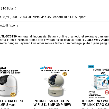
 ( 10 Bulan )
 98,ME, 2000, 2003, XP, Vista Mac OS Leapord 10.5 OS Support
ww.tp-link.com/
nk TL-SC3130
termurah di Indonesia! Belanja online di alnect.net sekarang dan te
rga terbaik. Nikmati promo dan tawaran ekslusif untuk produk
Jual 2-Way Audio
isertai dengan Layanan Customer service terbaik dan berbagai pilihan jenis pen
E SMART CCTV
IP CAMERA / WiFi Camera
TP-LINK IP CA
11 3 MP 3MP NEW
TP-LINK TAPO C200 FHD
C100 1080P