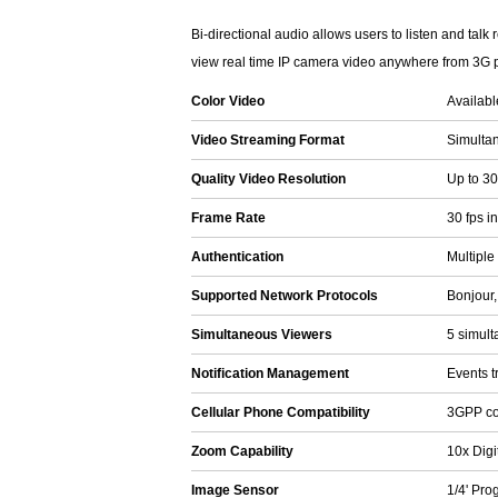
Bi-directional audio allows users to listen and ta
view real time IP camera video anywhere from 3G p
Color Video
Availabl
Video Streaming Format
Simulta
Quality Video Resolution
Up to 30
Frame Rate
30 fps i
Authentication
Multiple
Supported Network Protocols
Bonjour
Simultaneous Viewers
5 simult
Notification Management
Events t
Cellular Phone Compatibility
3GPP co
Zoom Capability
10x Digi
Image Sensor
1/4' Pr