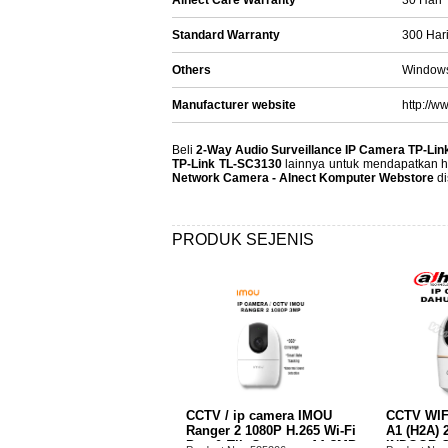
Alnect Care Warranty
30 Hari
Standard Warranty
300 Hari
Others
Windows
Manufacturer website
http://w
Beli
2-Way Audio Surveillance IP Camera TP-Li
TP-Link TL-SC3130
lainnya untuk mendapatkan ha
Network Camera - Alnect Komputer Webstore
d
PRODUK SEJENIS
CCTV / ip camera IMOU
CCTV WIFI DAHUA HERO
INFORC
Ranger 2 1080P H.265 Wi-Fi
A1 (H2A) 2MP Smart
WIFI S
Pan & Tilt Camera - A1 3MP
INDOOR Camera - HERO
TUYA