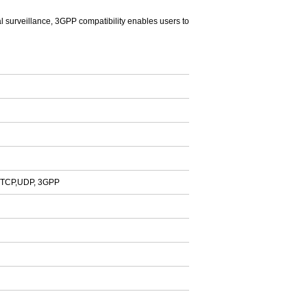
l surveillance, 3GPP compatibility enables users to
, TCP,UDP, 3GPP