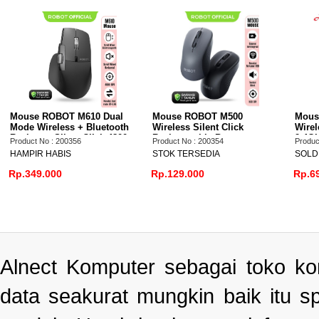
Dual
Mouse ROBOT M500
Mouse ROBOT M270
etooth
Wireless Silent Click
Wireless Silent Click
k 4800
Rechargeable Battery
2.4GHz 1600DPI Desain
Product No : 200354
Product No : 200357
800/1200/1600 Dpi
Ergonomis
STOK TERSEDIA
SOLD OUT
Rp.129.000
Rp.69.000
Alnect Komputer sebagai toko k
data seakurat mungkin baik itu s