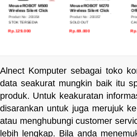
Mouse ROBOT M500
Mouse ROBOT M270
Rexu
Wireless Silent Click
Wireless Silent Click
Offic
Rechargeable Battery
2.4GHz 1600DPI Desain
Black
Product No : 200354
Product No : 200357
Produc
800/1200/1600 Dpi
Ergonomis
STOK TERSEDIA
SOLD OUT
CALL
Rp.129.000
Rp.69.000
Rp.7
Alnect Komputer sebagai toko k
data seakurat mungkin baik itu s
produk. Untuk keakuratan informa
disarankan untuk juga merujuk k
atau menghubungi customer servi
lebih lengkap. Bila anda menemu