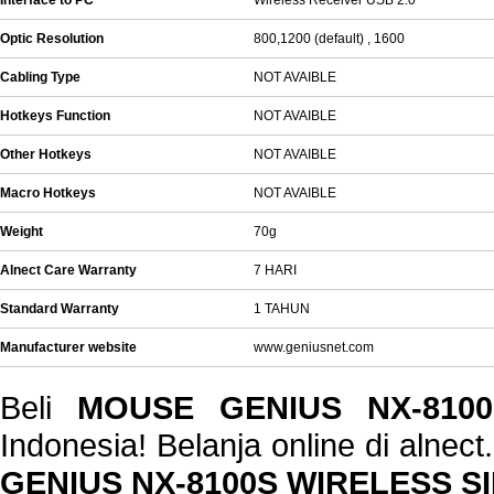
Interface to PC
Wireless Receiver USB 2.0
Optic Resolution
800,1200 (default) , 1600
Cabling Type
NOT AVAIBLE
Hotkeys Function
NOT AVAIBLE
Other Hotkeys
NOT AVAIBLE
Macro Hotkeys
NOT AVAIBLE
Weight
70g
Alnect Care Warranty
7 HARI
Standard Warranty
1 TAHUN
Manufacturer website
www.geniusnet.com
Beli
MOUSE GENIUS NX-8100
Indonesia! Belanja online di alne
GENIUS NX-8100S WIRELESS SI