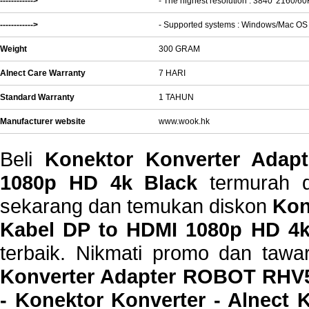
------------>
- The highest resolution : 3840*2160/6
------------>
- Supported systems : Windows/Mac OS
Weight
300 GRAM
Alnect Care Warranty
7 HARI
Standard Warranty
1 TAHUN
Manufacturer website
www.wook.hk
Beli
Konektor Konverter Ada
1080p HD 4k Black
termurah di
sekarang dan temukan diskon
Kon
Kabel DP to HDMI 1080p HD 4k
terbaik. Nikmati promo dan tawa
Konverter Adapter ROBOT RHV5
- Konektor Konverter - Alnect