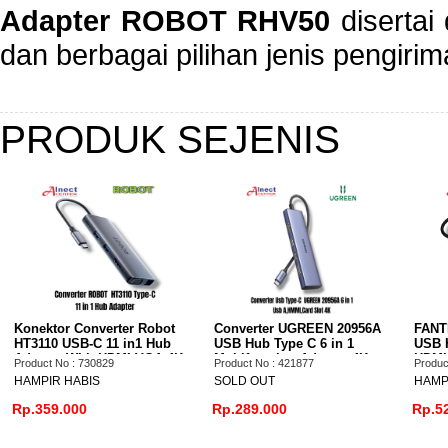
Adapter ROBOT RHV50
disertai
dan berbagai pilihan jenis pengir
PRODUK SEJENIS
r Robot
Converter UGREEN 20956A
FANTECH HC101 Converte
in1 Hub
USB Hub Type C 6 in 1
USB Hub Type C 10-in-1
I VGA 4K
Multifunction Adapter 4K
HDMI VGA 4K 100 Mbps
Product No : 421877
Product No : 491115
LAN PD100W Pengisian
SOLD OUT
HAMPIR HABIS
Cepat
Rp.289.000
Rp.520.000