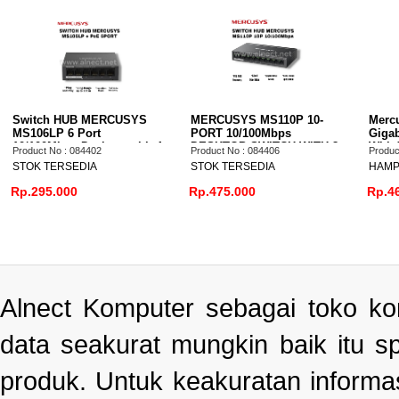
ERCUSYS
MERCUSYS MS110P 10-
Mercusys MS108GP 8-P
PORT 10/100Mbps
Gigabit Desktop Switch
top with 4
DESKTOP SWITCH WITH 8-
With 7-Port Poe+ MS10
Product No : 084406
Product No : 084405
PORT PoE+
STOK TERSEDIA
HAMPIR HABIS
Rp.475.000
Rp.465.000
Alnect Komputer sebagai toko k
data seakurat mungkin baik itu s
produk. Untuk keakuratan informa