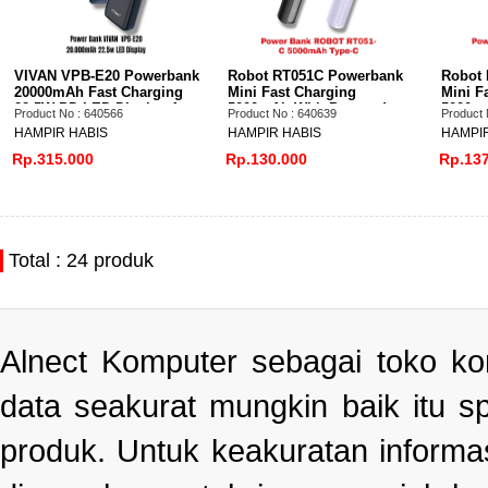
VIVAN VPB-E20 Powerbank
Robot RT051C Powerbank
Robot
20000mAh Fast Charging
Mini Fast Charging
Mini F
22.5W PD LED Display 4
5000mAh With Port and
5000mA
Product No : 640566
Product No : 640639
Product 
Output
Cable Type C
Cable 
HAMPIR HABIS
HAMPIR HABIS
HAMPIR
Rp.315.000
Rp.130.000
Rp.137
Total : 24 produk
Alnect Komputer sebagai toko k
data seakurat mungkin baik itu s
produk. Untuk keakuratan informa