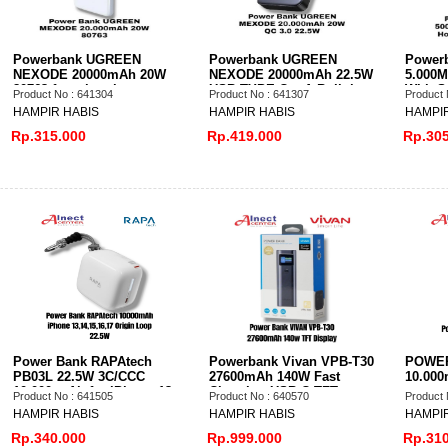
Powerbank UGREEN
Powerbank UGREEN
Power
NEXODE 20000mAh 20W
NEXODE 20000mAh 22.5W
5.000M
80763 fast charging
USB TYPE C + A Built in
With S
Product No : 641304
Product No : 641307
Product 
Kabel PD QC 3.0 Fast
Chargi
HAMPIR HABIS
HAMPIR HABIS
HAMPIR
Charging - 45762
Rp.315.000
Rp.419.000
Rp.305
Power Bank RAPAtech
Powerbank Vivan VPB-T30
POWER
PB03L 22.5W 3C/CCC
27600mAh 140W Fast
10.00
10.000 mAh for iPhone 13
Charging USB-C TFT
Product No : 641505
Product No : 640570
Product 
14 15 16 17 Origin Loop
Display
HAMPIR HABIS
HAMPIR HABIS
HAMPIR
Rp.340.000
Rp.999.000
Rp.310