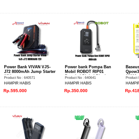
Power Bank VIVAN VJS-
Power bank Pompa Ban
Baseus
J72 8000mAh Jump Starter
Mobil ROBOT RIP01
Qpow3
12V
Portabel Digital Display
10000m
Product No : 640571
Product No : 640641
Product 
4000mAh
PD USB
HAMPIR HABIS
HAMPIR HABIS
HAMPIR
Kabel
Rp.595.000
Rp.350.000
Rp.418