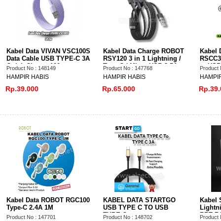
Kabel Data VIVAN VSC100S
Kabel Data Charge ROBOT
Kabel 
Data Cable USB TYPE-C 3A
RSY120 3 in 1 Lightning /
RSCC30
Quick Charge 100cm
Type C / Micro USB 3.5A
to US
Product No : 148149
Product No : 147768
Product 
Fast Charging
HAMPIR HABIS
HAMPIR HABIS
HAMPIR
Rp.39.000
Rp.65.000
Rp.39.
Kabel Data ROBOT RGC100
KABEL DATA STARTGO
Kabel 
Type-C 2.4A 1M
USB TYPE C TO USB
Lightn
TYPE C
RBT R
Product No : 147701
Product No : 148702
Product 