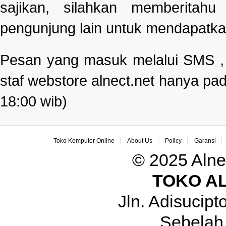
sajikan, silahkan memberitah
pengunjung lain untuk mendapatka
Pesan yang masuk melalui SMS , e
staf webstore alnect.net hanya pad
18:00 wib)
Toko Komputer Online
About Us
Policy
Garansi
© 2025 Alne
TOKO A
Jln. Adisucip
Sebelah