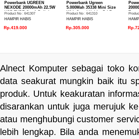
N
Powerbank Ugreen
Powerbank UGREEN
22.5W
5.000Mah 35338 Mini Size
20000mah Built-in Cable
t in
With Stand Holder Pd Fast
Type C Fast Charging 145W
Product No : 641310
Product No : 641311
t
Charging
165W Max (55992B)
HAMPIR HABIS
HAMPIR HABIS
Rp.305.000
Rp.725.000
Alnect Komputer sebagai toko k
data seakurat mungkin baik itu s
produk. Untuk keakuratan informa
disarankan untuk juga merujuk k
atau menghubungi customer servi
lebih lengkap. Bila anda menemu