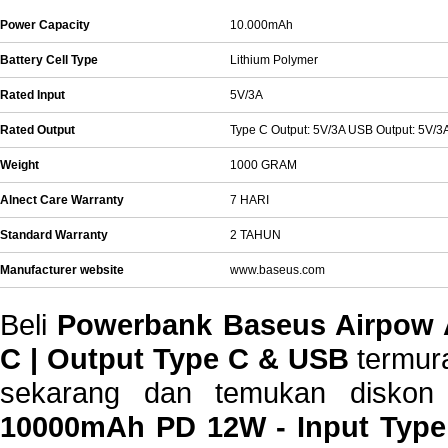
Power Capacity
10.000mAh
Battery Cell Type
Lithium Polymer
Rated Input
5V/3A
Rated Output
Type C Output: 5V/3A USB Output: 5V/3
Weight
1000 GRAM
Alnect Care Warranty
7 HARI
Standard Warranty
2 TAHUN
Manufacturer website
www.baseus.com
Beli
Powerbank Baseus Airpow A
C | Output Type C & USB
termura
sekarang dan temukan disko
10000mAh PD 12W - Input Type