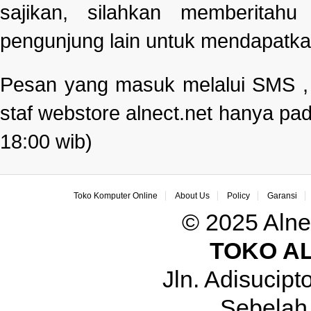
sajikan, silahkan memberitah
pengunjung lain untuk mendapatka
Pesan yang masuk melalui SMS , e
staf webstore alnect.net hanya pad
18:00 wib)
Toko Komputer Online
About Us
Policy
Garansi
© 2025 Alne
TOKO A
Jln. Adisucip
Sebelah