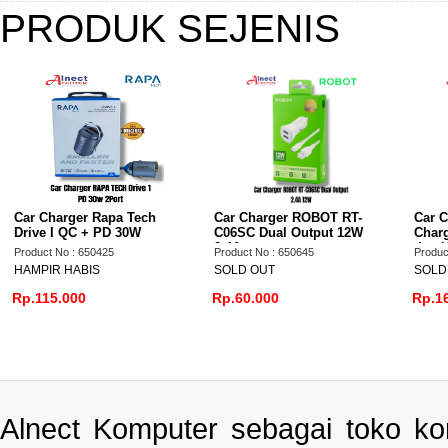
PRODUK SEJENIS
Car Charger ROBOT RT-
Car Charger UGreen Fast
C06SC Dual Output 12W
Charging 63W USB Type C
2.4A
dan USB A QC 3.0 - 35023
Product No : 650645
Product No : 650826
SOLD OUT
SOLD OUT
Rp.60.000
Rp.165.000
Alnect Komputer sebagai toko k