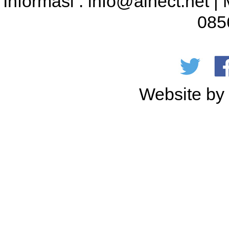
Informasi : info@alnect.net |
085
Website b