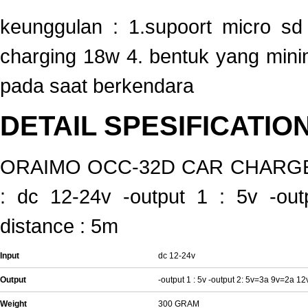
keunggulan : 1.supoort micro sd 
charging 18w 4. bentuk yang min
pada saat berkendara
DETAIL SPESIFICATIO
ORAIMO OCC-32D CAR CHARGER 18
: dc 12-24v -output 1 : 5v -out
distance : 5m
Input
dc 12-24v
Output
-output 1 : 5v -output 2: 5v=3a 9v=2a 1
Weight
300 GRAM