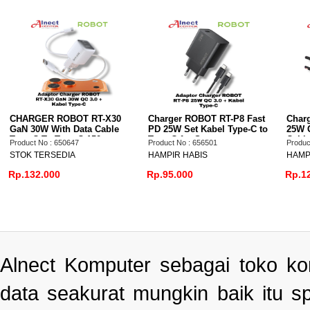
CHARGER ROBOT RT-X30
Charger ROBOT RT-P8 Fast
Char
GaN 30W With Data Cable
PD 25W Set Kabel Type-C to
25W 
Type-C To Type-C 150cm
Type-C for Samsung
Cabl
Product No : 650647
Product No : 656501
Produc
STOK TERSEDIA
HAMPIR HABIS
HAMP
Rp.132.000
Rp.95.000
Rp.1
Alnect Komputer sebagai toko k
data seakurat mungkin baik itu s